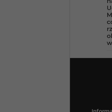
n
U
M
c
r
o
w
Informa