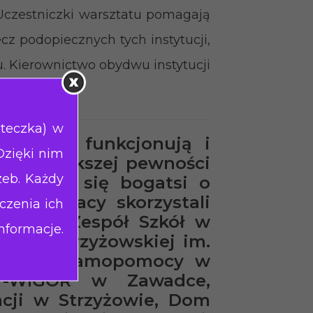
zestniczki warsztatu pomagają
 podopiecznych tych instytucji,
u. Kierownictwo obydwu instytucji
 pracy.
steczka) w
prężniej funkcjonują i
Dzięki nim
ierają większej pewności
zeb. Każdy
i, stają się bogatsi o
 ich pracy skorzystali
czenia ich
Miejski Zespół Szkół w
nformacje.
iemi Strzyżowskiej im.
wy Dom Samopomocy w
or-WIGOR w Zawadce,
acji w Strzyżowie, Dom