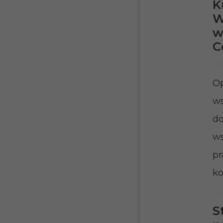
K
W
w
C
Op
ws
do
ws
pr
ko
S