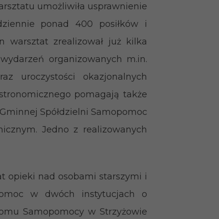
arsztatu umożliwiła usprawnienie
odziennie ponad 400 posiłków i
n warsztat zrealizował już kilka
 wydarzeń organizowanych m.in.
az uroczystości okazjonalnych
astronomicznego pomagają także
w Gminnej Spółdzielni Samopomoc
micznym. Jedno z realizowanych
at opieki nad osobami starszymi i
pomoc w dwóch instytucjach o
 Domu Samopomocy w Strzyżowie