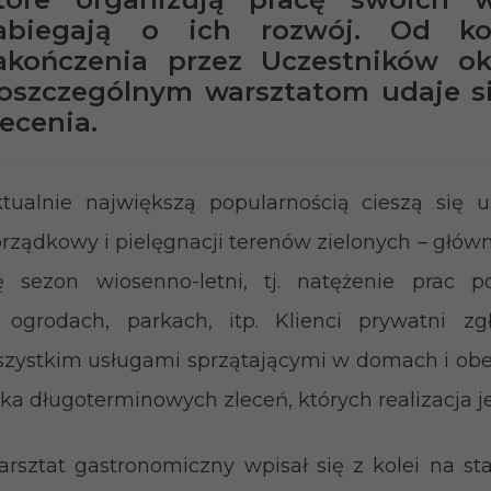
abiegają o ich rozwój. Od ko
akończenia przez Uczestników o
oszczególnym warsztatom udaje s
lecenia.
tualnie największą popularnością cieszą się 
rządkowy i pielęgnacji terenów zielonych – głów
ę sezon wiosenno-letni, tj. natężenie prac 
ogrodach, parkach, itp. Klienci prywatni zg
zystkim usługami sprzątającymi w domach i obej
lka długoterminowych zleceń, których realizacja j
rsztat gastronomiczny wpisał się z kolei na st