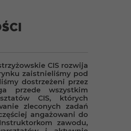
OŚCI
strzyżowskie CIS rozwija
rynku zaistnieliśmy pod
aliśmy dostrzeżeni przez
uga przede wszystkim
sztatów CIS, których
wanie zleconych zadań
i częściej angażowani do
 Instruktorkom zawodu,
arsztatów i aktywnie