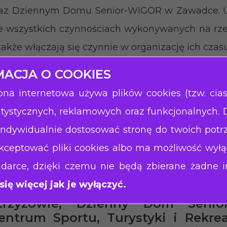
az Dziennym Domu Senior-WIGOR w Zawadce. Uc
 wszystkich czynnościach wykonywanych na rzecz
także włączają się czynnie w organizację ich czas
raża pełne zadowolenie z wykonywanej przez nie
MACJA O COOKIES
ona internetowa używa plików cookies (tzw. cia
ziałające w CIS warsztaty coraz 
atystycznych, reklamowych oraz funkcjonalnych. 
ozwijają się, a ich Uczestnicy nab
dywidualnie dostosować stronę do twoich potr
iebie, nabywają nowe umiejętnośc
owe doświadczenia. Do tej pory z
ceptować pliki cookies albo ma możliwość wyłą
.in. Urząd Miejski w Strzyżowie, 
darce, dzięki czemu nie będą zbierane żadne i
trzyżowie, Muzeum Samorządowe Z
ię więcej jak je wyłączyć.
ygmunta Leśniaka, Środowisko
trzyżowie, Dzienny Dom Seni
entrum Sportu, Turystyki i Rekre