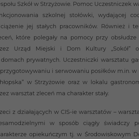
społu Szkół w Strzyżowie. Pomoc Uczestniczek w
nkcjonowania szkolnej stołówki, wydającej c
ciążenie jej stałych pracowników. Również i te
eceń, które polegały na pomocy przy obsłudze
rzez Urząd Miejski i Dom Kultury „Sokół” or
domach prywatnych. Uczestniczki warsztatu g
przygotowywaniu i serwowaniu posiłków m.in. 
hłopska” w Strzyżowie oraz w lokalu gastrono
zez warsztat zleceń ma charakter stały.
zeci z działających w CIS-ie warsztatów – warszt
iesamodzielnymi w sposób ciągły świadczy 
harakterze opiekuńczym tj. w Środowiskowym