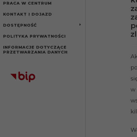
PRACA W CENTRUM
z
KONTAKT I DOJAZD
z
p
DOSTĘPNOŚĆ
z
POLITYKA PRYWATNOŚCI
INFORMACJE DOTYCZĄCE
PRZETWARZANIA DANYCH
Ak
po
si
w 
ws
ki
Wa