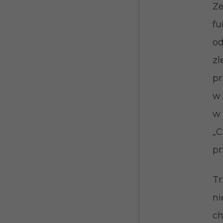
Ze
fu
od
zl
p
w 
w 
„C
pr
Tr
n
c