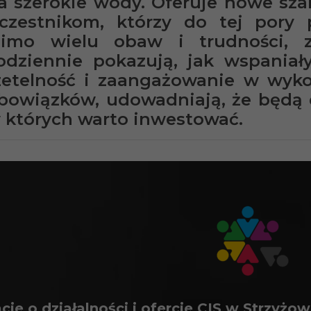
a szerokie wody. Oferuje nowe sza
czestnikom, którzy do tej pory 
imo wielu obaw i trudności, z 
odziennie pokazują, jak wspaniał
zetelność i zaangażowanie w wyk
bowiązków, udowadniają, że będą
 których warto inwestować.
cje o działalności i ofercie CIS w Strzyż