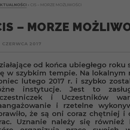
KTUALNOŚCI
»
CIS – MORZE MOŻLIWOŚCI
CIS – MORZE MOŻLIW
0 CZERWCA 2017
ziałające od końca ubiegłego roku 
ię w szybkim tempie. Na lokalnym 
oniec lutego 2017 r. i szybko zost
óżne instytucje. Jest to zasł
czestniczek i Uczestników war
aangażowanie i rzetelne wykony
prawiło, że są oni coraz chętniej 
rac. Uznanie należy się również
tóre organizują pracę swoich w