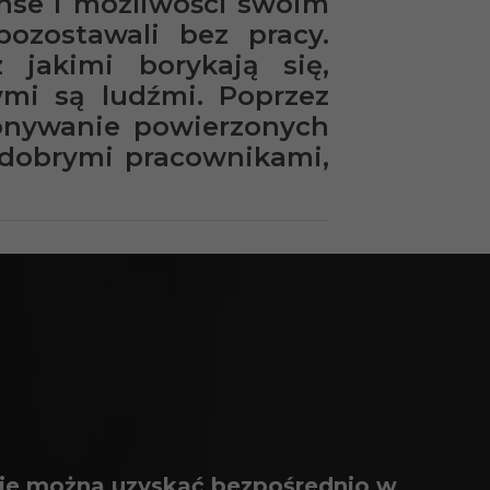
nse i możliwości swoim
pozostawali bez pracy.
jakimi borykają się,
ymi są ludźmi. Poprzez
onywanie powierzonych
 dobrymi pracownikami,
owie można uzyskać bezpośrednio w