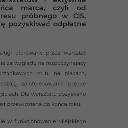
ńca marca, czyli od
kresu próbnego w CIS,
ię pozyskiwać odpłatne
usługi oferowane przez warsztat
nie ze względu na rozpoczynający
porządkowych m.in. na placach,
łaszają zainteresowanie przede
ściach. Dla warsztatu pozyskano
est przewidziana do końca roku.
ałe w funkcjonowanie Miejskiego