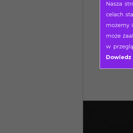
Nasza str
dosta
celach st
techn
możemy in
usług
może zaak
usług
w przeglą
dosta
Dowiedz s
dział