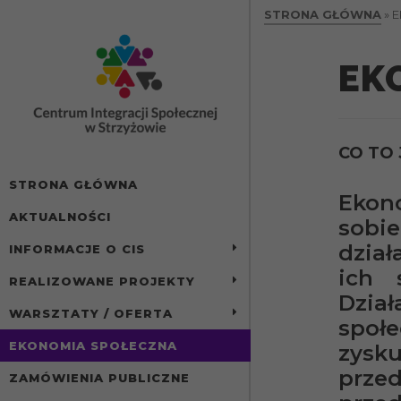
treści
STRONA GŁÓWNA
»
E
EK
CO TO
STRONA GŁÓWNA
Ekono
AKTUALNOŚCI
sobi
dział
INFORMACJE O CIS
ich 
REALIZOWANE PROJEKTY
Dział
WARSZTATY / OFERTA
społ
EKONOMIA SPOŁECZNA
zysk
prze
ZAMÓWIENIA PUBLICZNE