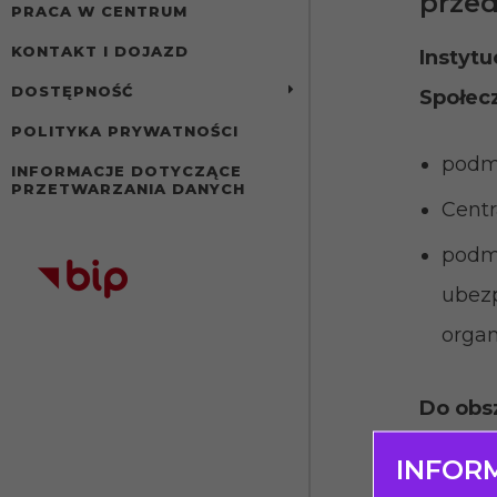
przed
PRACA W CENTRUM
KONTAKT I DOJAZD
Instyt
DOSTĘPNOŚĆ
Społecz
POLITYKA PRYWATNOŚCI
podmi
INFORMACJE DOTYCZĄCE
PRZETWARZANIA DANYCH
Centr
podmi
ubezp
organ
Do obsz
INFOR
integ