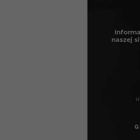
Informa
naszej 
u
G