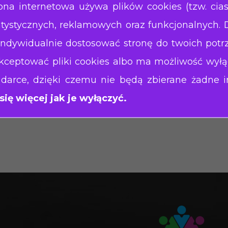
ona internetowa używa plików cookies (tzw. cia
rczanie usług publicznych – społecznych (np. edu
atystycznych, reklamowych oraz funkcjonalnych. 
icznych (np. porządkowych, utrzymania zieleni),
dywidualnie dostosować stronę do twoich potr
i o charakterze wzajemnym,
ceptować pliki cookies albo ma możliwość wyłą
i na otwartym rynku (np. w branży gastronomicznej
darce, dzięki czemu nie będą zbierane żadne i
rczanie dóbr publicznych i rozwój wspólnot lokal
ię więcej jak je wyłączyć.
alność handlowa i produkcyjna.