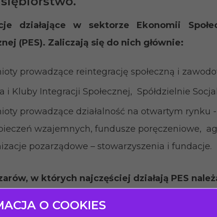
siębiorstwo.
ucje działające w sektorze Ekonomii Społ
nej (PES). Zaliczają się do nich głównie:
oty prowadzące reintegrację społeczną i zawodo
a i Kluby Integracji Społecznej, Spółdzielnie Soc
oty prowadzące działalność na otwartym rynku - m
ieczeń wzajemnych, fundusze poręczeniowe, age
izacje pozarządowe – stowarzyszenia i fundacje.
arów, w których najczęściej działają PES należ
MACJA O COOKIES
racja społeczna i działalność na rynku pracy,