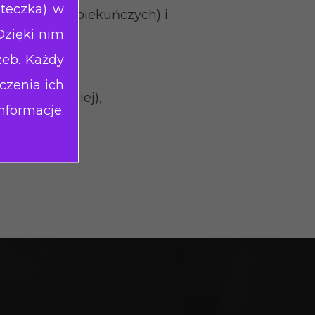
steczka) w
kacyjnych, opiekuńczych) i
Dzięki nim
zeb. Każdy
czenia ich
 i hotelarskiej),
nformacje.
nych,