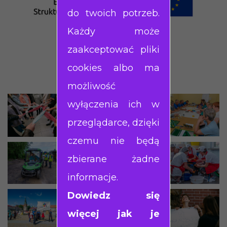
do twoich potrzeb.
Każdy może
zaakceptować pliki
cookies albo ma
możliwość
wyłączenia ich w
przeglądarce, dzięki
czemu nie będą
zbierane żadne
informacje.
Dowiedz się
więcej jak je