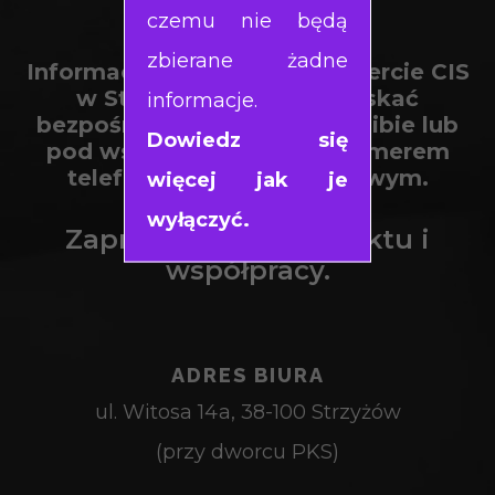
czemu nie będą
zbierane żadne
Informacje o działalności i ofercie CIS
w Strzyżowie można uzyskać
informacje.
bezpośrednio w naszej siedzibie lub
Dowiedz się
pod wskazanym poniżej numerem
telefonu / adresem mailowym.
więcej jak je
wyłączyć.
Zapraszamy do kontaktu i
współpracy.
ADRES BIURA
ul. Witosa 14a, 38-100 Strzyżów
(przy dworcu PKS)