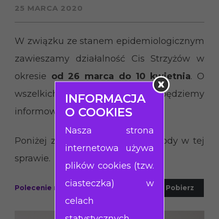
25 MARCA 2020
W związku ze stanem epidemiologicznym
zawieszamy działalność Cis Strzyżów w
okresie
od 26 marca do 10 kwietnia
. O
wszelkich zmianach będziemy
INFORMACJA
O COOKIES
informować na bieżąco.
Nasza strona
Poniżej załączamy pismo wojewody w tej
internetowa używa
sprawie.
plików cookies (tzw.
ciasteczka) w
Polecenie nr 3 WP z dn. 24.03.2020 r.
Pobierz
celach
statystycznych,